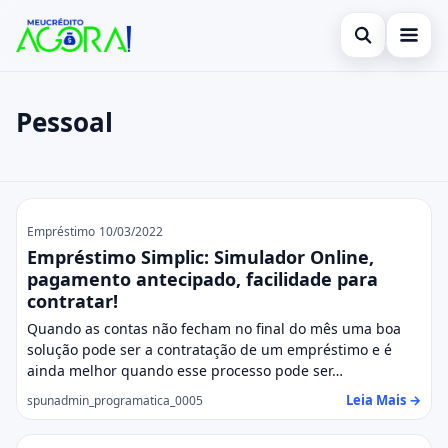
Abrir busca
Inicio
Pessoal
Buscar no site
Empréstimo
×
Buscar por:
Finanças
Pessoal
Pressione Enter para buscar ou ESC para fechar.
Cartão de crédito
Empréstimo
10/03/2022
Empréstimo Simplic: Simulador Online,
Notícias
pagamento antecipado, facilidade para
contratar!
Consignado
Quando as contas não fecham no final do mês uma boa
solução pode ser a contratação de um empréstimo e é
Pessoal
ainda melhor quando esse processo pode ser…
Leia Mais →
spunadmin_programatica_0005
Legal