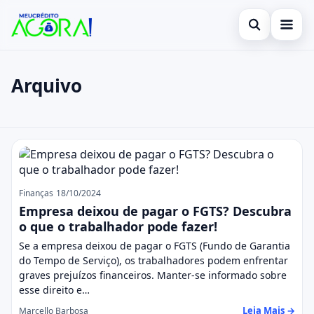
Abrir busca
Inicio
Arquivo
Buscar no site
Empréstimo
×
Buscar por:
Finanças
Posts
Pressione Enter para buscar ou ESC para fechar.
Cartão de crédito
Notícias
Finanças
18/10/2024
Empresa deixou de pagar o FGTS? Descubra
Consignado
o que o trabalhador pode fazer!
Se a empresa deixou de pagar o FGTS (Fundo de Garantia
Pessoal
do Tempo de Serviço), os trabalhadores podem enfrentar
graves prejuízos financeiros. Manter-se informado sobre
Legal
esse direito e…
Leia Mais →
Marcello Barbosa